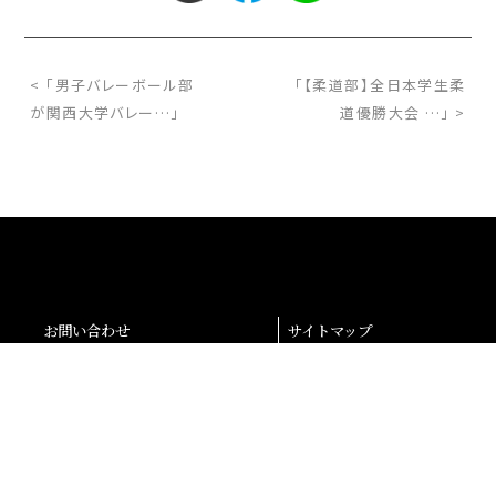
< 「男子バレーボール部
「【柔道部】全日本学生柔
が関西大学バレー…」
道優勝大会 …」 >
お問い合わせ
サイトマップ
交通アクセス
採用情報