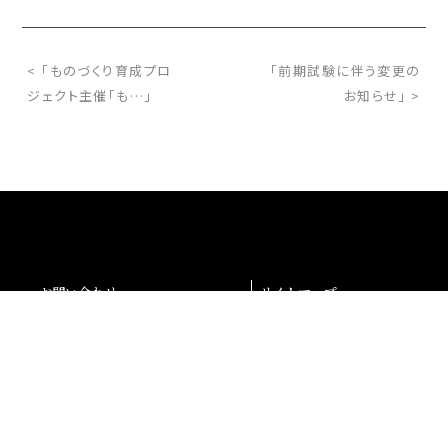
< 「ものづくり育成プロ
「前期試験に伴う変更の
ジェクト主催「も…」
お知らせ」 >
お問い合わせ
サイトマップ
交通アクセス
採用情報