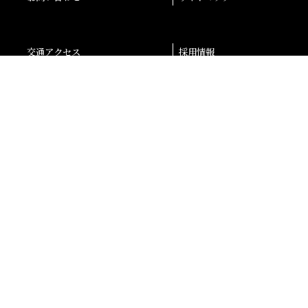
交通アクセス
採用情報
退職者の皆様へ
後援会
大阪産業大学学会
校友会