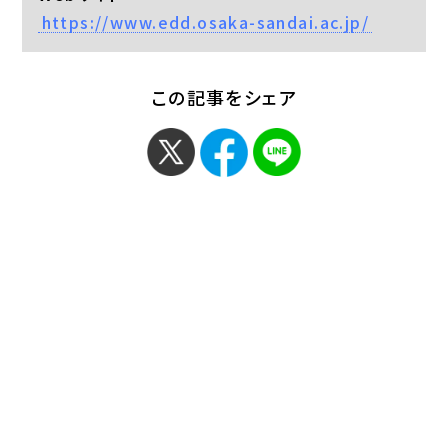
https://www.edd.osaka-sandai.ac.jp/
この記事をシェア
< 「国際学部の崔誠姫先
「人間環境学研究科 博
生／朝日新聞朝刊…」
士前期・後期課…」 >