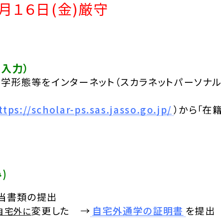
月１６日(金)厳守
ト入力）
学形態等をインターネット（スカラネットパーソナル
ttps://scholar-ps.sas.jasso.go.jp/
）から「在
)
当書類の提出
変更した →
自宅外通学の証明書
を提出
自宅外に