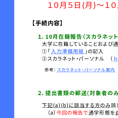
１０月５日(月)～１０
【手続内容】
１．10月在籍報告（スカラネッ
大学に在籍していることおよび通
①「
入力準備用紙
」の記入
②スカラネット・パーソナル （
h
参考：
スカラネット・パーソナル案内
２．提出書類の郵送(対象者のみ
下記(a)(b)に該当する方のみ
該
（a）
今回の報告で
通学形態を