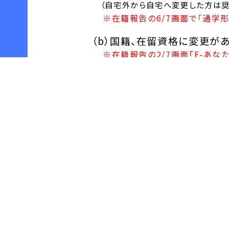
（自宅外から自宅へ変更した方は奨
※在籍報告の6/7画面で「通学
（b）国籍、在留資格に変更が
※在籍報告の2/7画面「E-あ
提出先
学生生活課窓口に提出
郵送の場合は下記あてに
〒574-0013 大東市中垣
大阪産業大学 学生生
【担当窓口】
学生生活課 奨学金係