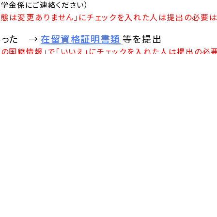
学金係にご連絡ください）
形態は変更ありません」にチェックを入れた人は提出の必要は
あった →
在留資格証明書類
等を提出
なたの国籍情報」で「いいえ」にチェックを入れた人は提出の必
レターパックライト等記録郵便で送ってください。
内3-1-1
活 奨学係