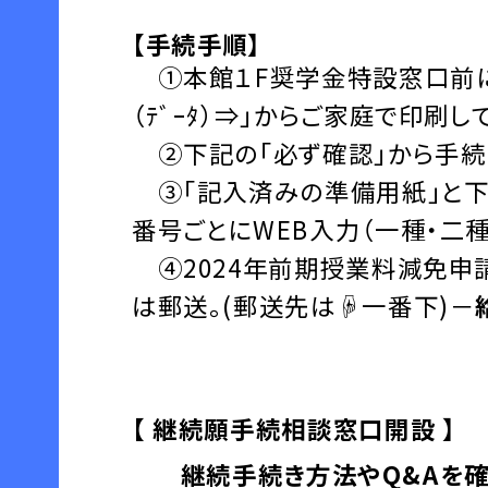
【手続手順】
①本館１F奨学金特設窓口前に
（ﾃﾞｰﾀ）⇒」からご家庭で印刷し
②下記の「必ず確認」から手続
③「記入済みの準備用紙」と下記
番号ごとにWEB入力（一種・二種
④2024年前期授業料減免申
は郵送。(郵送先は☟一番下)－
【 継続願手続相談窓口開設 】
継続手続き方法やQ&Aを