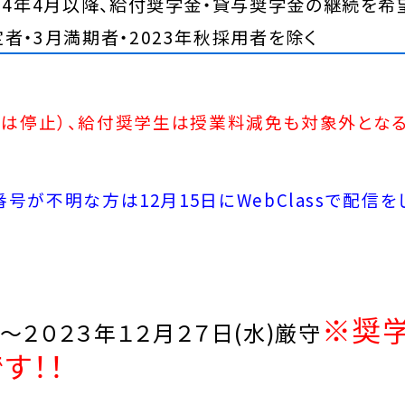
024年4月以降、給付奨学金・貸与奨学金の継続を
者・3月満期者・2023年秋採用者を除く
たは停止）、給付奨学生は授業料減免も対象外とな
が不明な方は12月15日にWebClassで配信を
※奨
)～２０２３年１２月２７日(水)厳守
です！！