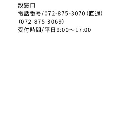
設窓口
電話番号/072-875-3070（直通）
（072-875-3069）
受付時間/平日9:00～17:00
この記事をシェア
< 「【日本学生支援機構】
「2025年度 転科・学部変
継続願手続きに…」
更試験に…」 >