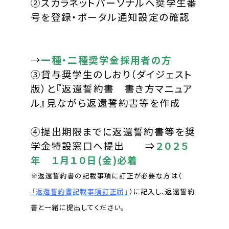
②スカラネットパーソナルへ奨学生番
号を登録・ポータル通知設定の確認
→
一種・二種奨学金採用者の方
③貸与奨学生のしおり（ダイジェスト
版）と『返還誓約書 書き方マニュア
ル』見ながら返還誓約書等を作成
④提出期限までに返還誓約書等を奨
学金特設窓口へ提出 ⇒
２０２５
年 １月１０日(金)必着
※返還誓約書の記載事項に訂正が必要な方は（
「返還誓約書記載事項訂正届」
）に記入し、返還誓約
書と一緒に提出してください。