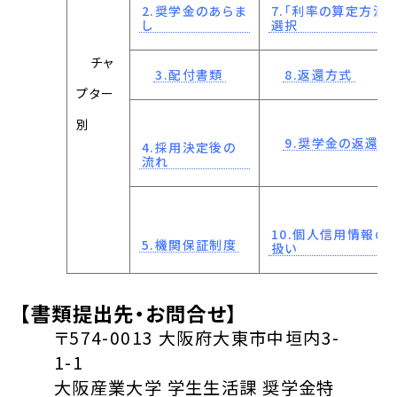
2.奨学金のあらま
7.「利率の算定方法」
し
選択
チャ
3.配付書類
8.返還方式
プター
別
9.奨学金の返還
4.採用決定後の
流れ
10.個人信用情報の
5.機関保証制度
扱い
【書類提出先・お問合せ】
〒574-0013 大阪府大東市中垣内3-
1-1
大阪産業大学 学生生活課 奨学金特