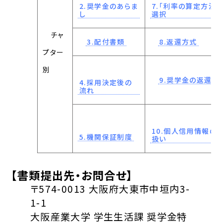
2.奨学金のあらま
7.「利率の算定方法」
し
選択
チャ
3.配付書類
8.返還方式
プター
別
9.奨学金の返還
4.採用決定後の
流れ
10.個人信用情報の
5.機関保証制度
扱い
【書類提出先・お問合せ】
〒574-0013 大阪府大東市中垣内3-
1-1
大阪産業大学 学生生活課 奨学金特