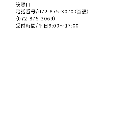
設窓口
電話番号/072-875-3070（直通）
（072-875-3069）
受付時間/平日9:00～17:00
この記事をシェア
< 「【日本学生支援機構】
「2025年度 転科・学部変
継続願手続きに…」
更試験に…」 >