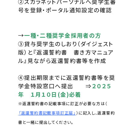
②スカラネットパーソナルへ奨学生番
号を登録・ポータル通知設定の確認
→
一種・二種奨学金採用者の方
③貸与奨学生のしおり（ダイジェスト
版）と『返還誓約書 書き方マニュア
ル』見ながら返還誓約書等を作成
④提出期限までに返還誓約書等を奨
学金特設窓口へ提出 ⇒
２０２５
年 １月１０日(金)必着
※返還誓約書の記載事項に訂正が必要な方は（
「返還誓約書記載事項訂正届」
）に記入し、返還誓約
書と一緒に提出してください。