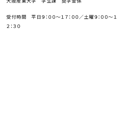
大阪産業大学 学生課 奨学金係
受付時間 平日９：００～１７：００／土曜９：００～１
２：３０
ＴＥＬ：０７２－８７５－３０７０・３０６９
この記事をシェア
< 「PCの設定で困った
「【日本学生支援機構】奨
ら、初期設定相談…」
学金説明会の…」 >