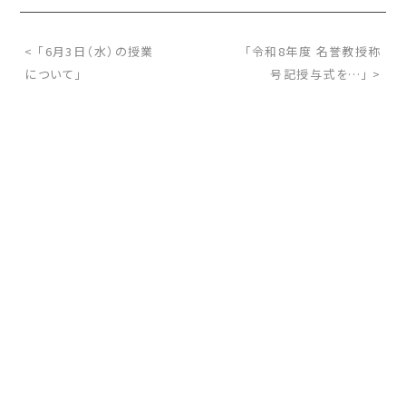
< 「6月3日（水）の授業
「令和8年度 名誉教授称
について」
号記授与式を…」 >
お問い合わせ
サイトマップ
交通アクセス
採用情報