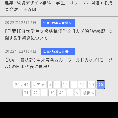
建築・環境デザイン学科 学生 オリーブに関連する成
果発表 王寺町
2022年12月14日
企業・地域の皆様へ
【重要】【日本学生支援機構奨学金 】大学院「継続願」に
関する手続きについて
2022年12月14日
企業・地域の皆様へ
（スキー競技部）中尾春香さん ワールドカップ（モーグ
ル）の日本代表に選出！
20 / 41
« 先頭
«
...
10
...
18
19
20
21
22
...
30
40
...
»
最後 »