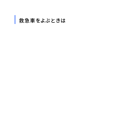
救急車をよぶときは
救急であることを伝える
救急車に来てほしい住所を伝える
具合の悪い方の症状を伝える
具合の悪い方の年齢を伝える
あなたのお名前と連絡先を伝える
消防庁：救急車を上手に使いましょう
この記事をシェア