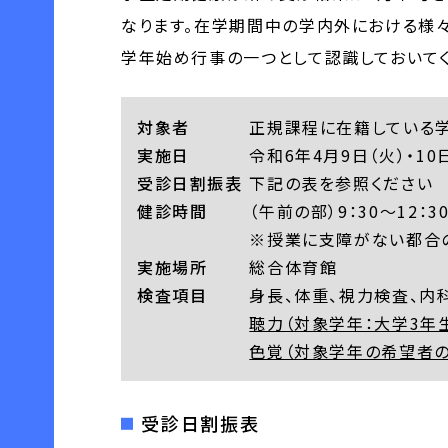
なります。在学期間中の学内外における様
学年始め行事の一つとして認識しておいて
対象者
正規課程に在籍している学
実施日
令和6年4月9日（火）・10日
受診日割振表
下記の表を参照ください
健診時間
（午前の部）9：30～12：30
※授業に支障がない都合
実施場所
総合体育館
検査項目
身長、体重、視力検査、内
聴力（対象学年：大学3年
色覚（対象学年の希望者の
受診日割振表