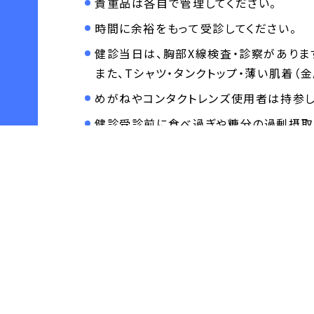
貴重品は各自で管理してください。
時間に余裕をもって受診してください。
健診当日は、胸部X線検査・診察がありま
また、Tシャツ・タンクトップ・薄い肌着（
めがねやコンタクトレンズ使用者は持参し
健診受診前に食べ過ぎや糖分の過剰摂取（
感染対策・防止に関する事項
マスクの着用を推奨します。
会場出入口数ヶ所にアルコール消毒を設置
密集を防ぐため、人数制限や列整理を行い
受診中や受診待ちでは、私語は控え静かに
受診会場で「健康診断個人票」の記入が必