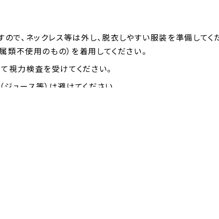
すので、ネックレス等は外し、脱衣しやすい服装を準備してく
金属類不使用のもの）を着用してください。
て視力検査を受けてください。
ジュース等）は避けてください。
しますので、こまめに手指消毒をしてください。
ますので、スタッフの指示に従ってください。
し、スタッフの指示に従ってください。
要となります。感染対策・防止を考慮し必ず各自で筆記用具