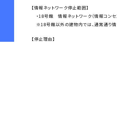
【情報ネットワーク停止範囲】
・18号館 情報ネットワーク（情報コンセント
※18号館以外の建物内では、通常通り情
【停止理由】
18号館ネットワーク機器用スイッチ消耗
【補足】
電源には影響は無いため、部屋内のPCや
【問合せ先】
情報科学センター 瀬川、井本（内線 250
Email：jyoka@cnt.osaka-sandai.ac.
URL：
https://www.osaka-sandai.ac