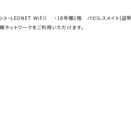
・LEONET WiFi） ・18号館1階 パピルスメイト(
報ネットワークをご利用いただけます。
に伴う交換作業
プリンタのご利用は可能です。 ただし部屋間、建屋間の通
5、2507）
jp
.jp/campuslife/cnt/