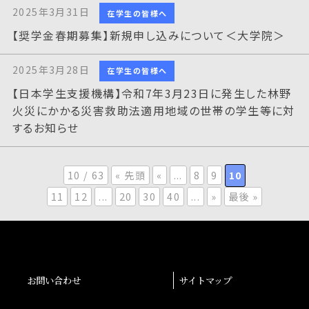
2025年3月31日
在学生の皆様へ
【奨学金春期募集】新規申し込みについて＜大学院＞
2025年3月28日
在学生の皆様へ
【日本学生支援機構】令和7年3月23日に発生した林野
火災にかかる災害救助法適用地域の世帯の学生等に対
するお知らせ
10 / 63
« 先頭
«
...
8
9
10
11
12
...
20
30
40
...
»
最後 »
お問い合わせ
サイトマップ