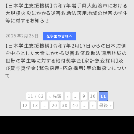
【日本学生支援機構】令和7年岩手県大船渡市における
大規模火災にかかる災害救助法適用地域の世帯の学生
等に対するお知らせ
2025年2月25日
在学生の皆様へ
【日本学生支援機構】令和7年2月17日からの日本海側
を中心とした大雪にかかる災害救済救助法適用地域の
世帯の学生等に対する給付奨学金【家計急変採用】及
び貸与奨学金【緊急採用・応急採用】等の取扱いについ
て
11 / 63
« 先頭
«
...
9
10
11
12
13
...
20
30
40
...
»
最後 »