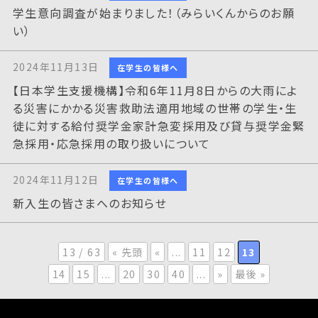
学生意向調査が始まりました！（みらいくんからのお願
い）
2024年11月13日
在学生の皆様へ
【日本学生支援機構】令和6年11月8日からの大雨によ
る災害にかかる災害救助法適用地域の世帯の学生・生
徒に対する給付奨学金家計急変採用及び貸与奨学金緊
急採用・応急採用の取り扱いについて
2024年11月12日
在学生の皆様へ
新入生の皆さまへのお知らせ
13 / 63
« 先頭
«
...
11
12
13
14
15
...
20
30
40
...
»
最後 »