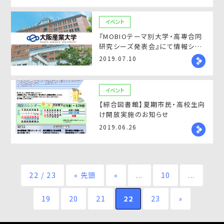
イベント
『MOBIOテーマ別大学・高専合同
研究シーズ発表会』にて情報シス
テム学科 杉村明彦教授が発表致
2019.07.10
します！
イベント
【綜合図書館】夏期市民・高校生向
け開放実施のお知らせ
2019.06.26
22 / 23
« 先頭
«
...
10
...
19
20
21
22
23
»