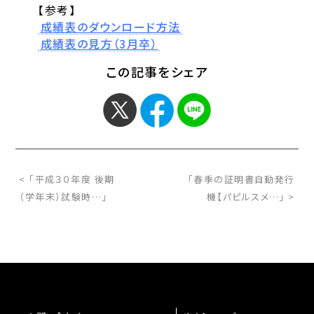
【参考】
成績表のダウンロード方法
成績表の見方（3月卒）
この記事をシェア
< 「平成３０年度 後期
「春季の証明書自動発行
（学年末）試験時…」
機【パピルスメ…」 >