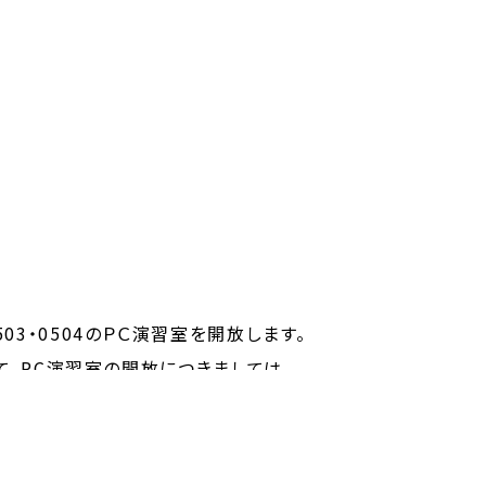
・0503・0504のＰＣ演習室を開放します。
、PC演習室の開放につきましては、
しております。
申請ガイドブックは