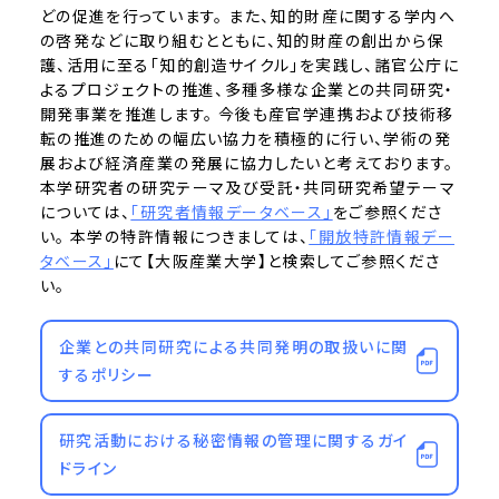
どの促進を行っています。 また、知的財産に関する学内へ
の啓発などに取り組むとともに、知的財産の創出から保
護、活用に至る「知的創造サイクル」を実践し、諸官公庁に
よるプロジェクトの推進、多種多様な企業との共同研究・
開発事業を推進します。 今後も産官学連携および技術移
転の推進のための幅広い協力を積極的に行い、学術の発
展および経済産業の発展に協力したいと考えております。
本学研究者の研究テーマ及び受託・共同研究希望テーマ
については、
「研究者情報データベース」
をご参照くださ
い。 本学の特許情報につきましては、
「開放特許情報デー
タベース」
にて【大阪産業大学】と検索してご参照くださ
い。
企業との共同研究による共同発明の取扱いに関
するポリシー
研究活動における秘密情報の管理に関するガイ
ドライン