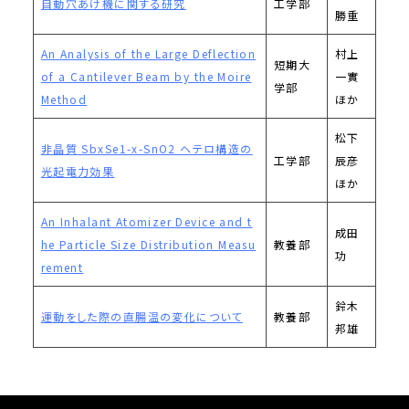
自動穴あけ機に関する研究
工学部
勝重
An Analysis of the Large Deflection
村上
短期大
of a Cantilever Beam by the Moire
一實
学部
Method
ほか
松下
非晶質 SbxSe1-x-SnO2 ヘテロ構造の
工学部
辰彦
光起電力効果
ほか
An Inhalant Atomizer Device and t
成田
he Particle Size Distribution Measu
教養部
功
rement
鈴木
運動をした際の直腸温の変化について
教養部
邦雄