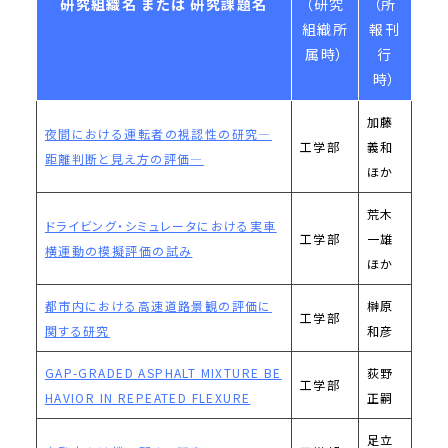
研究組織名 または 研究課題名
（研究
（所
組織所
報刊
属時）
行
時）
加藤
夜間における運転者の視認性の研究―
工学部
義和
距離判断と見え方の評価―
ほか
荒木
ドライビング・シミュレータにおける実車
工学部
一雄
横運動の模擬評価の試み
ほか
都市内における高速道路景観の評価に
榊原
工学部
関する研究
和彦
GAP-GRADED ASPHALT MIXTURE BE
荻野
工学部
HAVIOR IN REPEATED FLEXURE
正嗣
足立