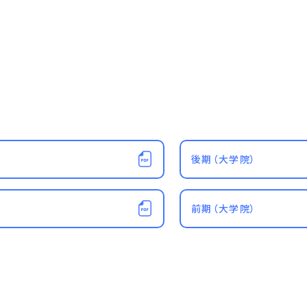
後期（大学院）
前期（大学院）