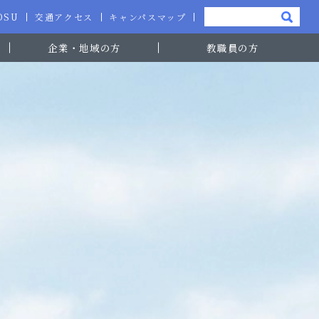
-OSU
交通アクセス
キャンパスマップ
企業・地域の方
教職員の方