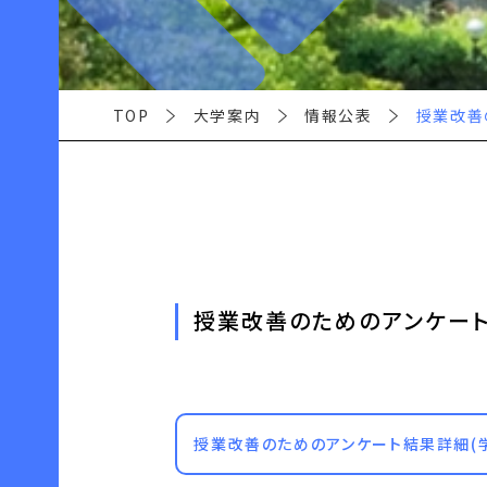
TOP
大学案内
情報公表
授業改善
授業改善のためのアンケート
授業改善のためのアンケート結果詳細(