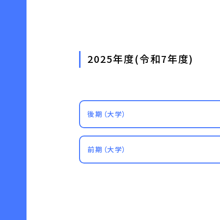
2025年度(令和7年度)
後期（大学）
前期（大学）