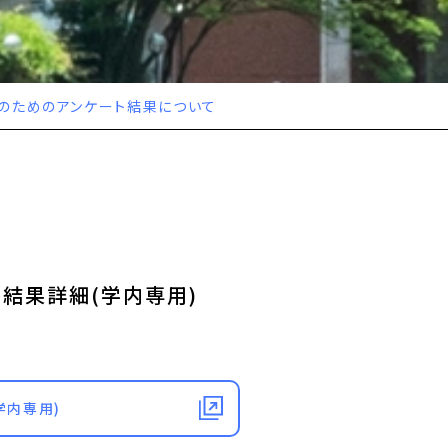
のためのアンケート結果について
結果詳細(学内専用)
学内専用)