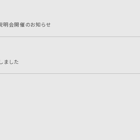
説明会開催のお知らせ
しました
藝祭」（福井県越前市）他の現地調査を実施しました（那須野
学科
生2名が、全国卒業設計展「赤れんが卒業設計展2023」に入