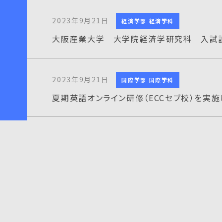
2023年9月21日
経済学部 経済学科
大阪産業大学 大学院経済学研究科 入試
2023年9月21日
国際学部 国際学科
夏期英語オンライン研修（ECCセブ校）を実施
2023年9月15日
経営学部 経営学科
地域一体型オープンファクトリー「千年未来工
2023年9月11日
デザイン工学部 建築・環境デザイン
吉原研究室（建築・環境デザイン学科）の卒業