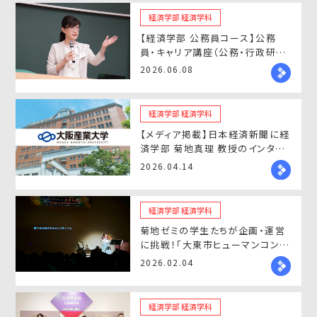
経済学部 経済学科
【経済学部 公務員コース】公務
員・キャリア講座（公務・行政研究
講演会)を開催
2026.06.08
経済学部 経済学科
【メディア掲載】日本経済新聞に経
済学部 菊地真理 教授のインタビ
ュー掲載 — 改正民法の課題を解
2026.04.14
説
経済学部 経済学科
菊地ゼミの学生たちが企画・運営
に挑戦！「大東市ヒューマンコンサ
ート」が開催されました
2026.02.04
経済学部 経済学科