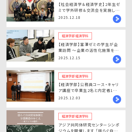
【社会経済学＆経済学史】2年生ゼ
ミで学外研修＆交流会を実施しま
した！
2025.12.18
経済学部 経済学科
【経済学部】富澤ゼミの学生が企
業訪問 ～企業の活性化施策を提
案～
2025.12.15
経済学部 経済学科
【経済学部】公務員コース・キャリ
ア講座で卒業生2名と内定者1名
が講演
2025.12.03
経済学部 経済学科
アジア共同体研究センターシンポ
ジウムを開催します 「揺らぐ自由