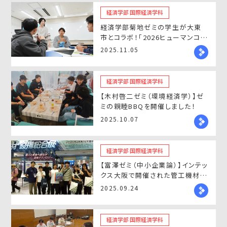
経済学部 国際経済学科
経済学部菊地ゼミの学生が大東
市とコラボ！「2026ヒューマンコン
サート」を企画
2025.11.05
経済学部 国際経済学科
【木村啓二ゼミ（環境経済学）】ゼ
ミの親睦BBQを開催しました！
2025.10.07
経済学部 国際経済学科
【富澤ゼミ（中小企業論）】インテッ
クス大阪で開催された管工機材設
備総合展に参加しました！
2025.09.24
経済学部 国際経済学科