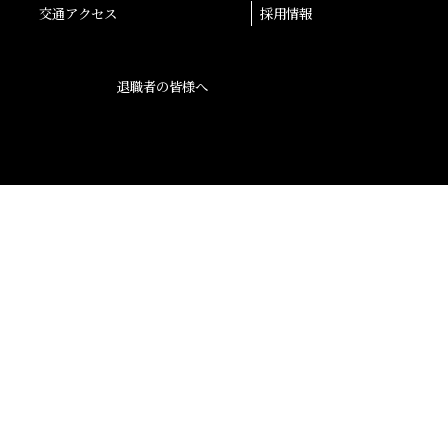
交通アクセス
採用情報
退職者の皆様へ
後援会
大阪産業大学学会
校友会
孔子学院