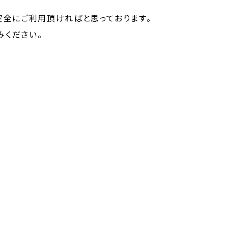
安全にご利用頂ければと思っております。
みください。
「【大募集】第6回おもろい大学プロデ…」 >