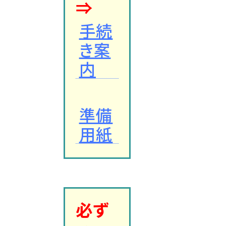
⇒
手続
き案
内
準備
用紙
必ず