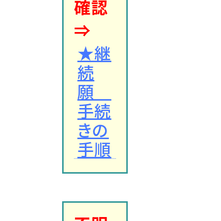
確認
⇒
★継
続
願
手続
きの
手順