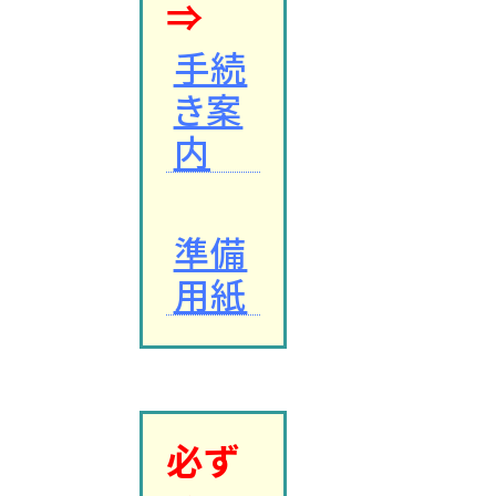
⇒
手続
き案
内
準備
用紙
必ず