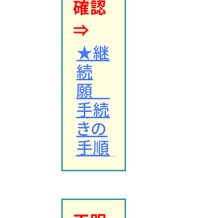
確認
⇒
★継
続
願
手続
きの
手順