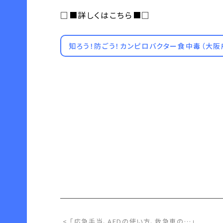
□■詳しくはこちら■□
知ろう！防ごう！カンピロバクター食中毒（大阪
< 「応急手当、AEDの使い方、救急車の…」