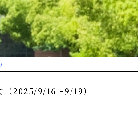
）
25/9/16～9/19）