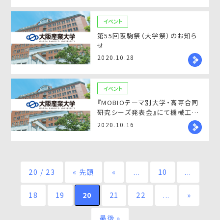
イベント
第55回阪駒祭（大学祭）のお知ら
せ
2020.10.28
イベント
『MOBIOテーマ別大学・高専合同
研究シーズ発表会』にて機械工学
科 花之内健仁教授が発表致しま
2020.10.16
す！
20 / 23
« 先頭
«
...
10
...
18
19
20
21
22
...
»
最後 »