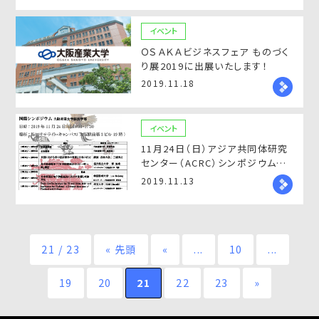
イベント
ＯＳＡＫＡビジネスフェア ものづく
り展2019に出展いたします！
2019.11.18
イベント
11月24日（日）アジア共同体研究
センター（ACRC）シンポジウム開
催いたします。
2019.11.13
21 / 23
« 先頭
«
...
10
...
19
20
21
22
23
»