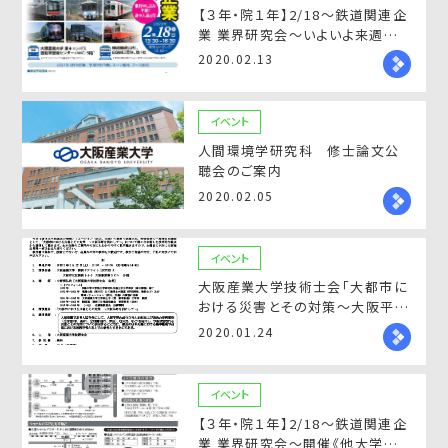
【３年・院１年】2/18～鉄道関連企
業 業界研究会～いよいよ来週開
催《他大学からの参加も可能！》
2020.02.13
イベント
人間環境学研究科 修士論文公
聴会のご案内
2020.02.05
イベント
大阪産業大学技術士会「大都市に
おける災害とその対策～大阪平野
を例にして～」(2/22)講演会開催
2020.01.24
のご案内
イベント
【３年・院１年】2/18～鉄道関連企
業 業界研究会～開催《他大学から