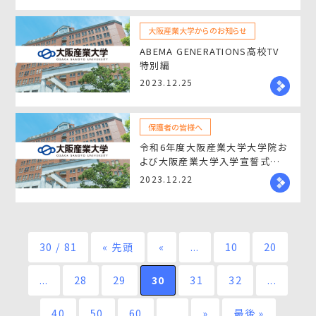
大阪産業大学からのお知らせ
ABEMA GENERATIONS高校TV
特別編
2023.12.25
保護者の皆様へ
令和6年度大阪産業大学大学院お
よび大阪産業大学入学宣誓式の
実施について
2023.12.22
30 / 81
« 先頭
«
...
10
20
...
28
29
30
31
32
...
40
50
60
...
»
最後 »