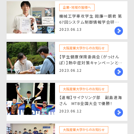
企業・地域の皆様へ
機械工学専攻学生 岡廉一朗君 第
67回システム制御情報学会研究
発表講演会でSCI学生発表賞を受
2023.06.13
賞
大阪産業大学からのお知らせ
【学生健康保険委員会（がっけん
ぽ）】熱中症対策キャンペーンとし
てスポーツドリンクを配布しまし
2023.06.12
た。
大阪産業大学からのお知らせ
【速報】サイクリング部 副島達海
さん MTB全国大会で優勝！
2023.06.12
大阪産業大学からのお知らせ