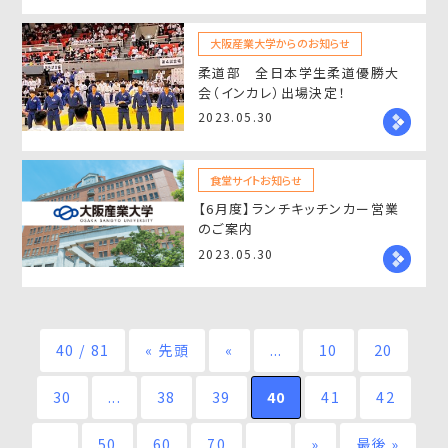
大阪産業大学からのお知らせ
柔道部 全日本学生柔道優勝大
会（インカレ）出場決定！
2023.05.30
食堂サイトお知らせ
【6月度】ランチキッチンカー営業
のご案内
2023.05.30
40 / 81
« 先頭
«
...
10
20
30
...
38
39
40
41
42
...
50
60
70
...
»
最後 »