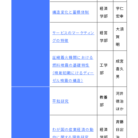
経済
宇仁
構造変化と蓄積体制
学部
宏幸
大須
サービスのマーケティン
経営
賀
グの特徴
学部
明
圧縮着火機関における
成宮
燃料噴霧の基礎特性
工学
喜久
（噴射初期にけるディー
部
男
ゼル噴霧の構造）
河井
教養
平和研究
徳治
部
ほか
斉藤
わが国の産業経済の動
経済
日出
向に関する調査研究
学部
治