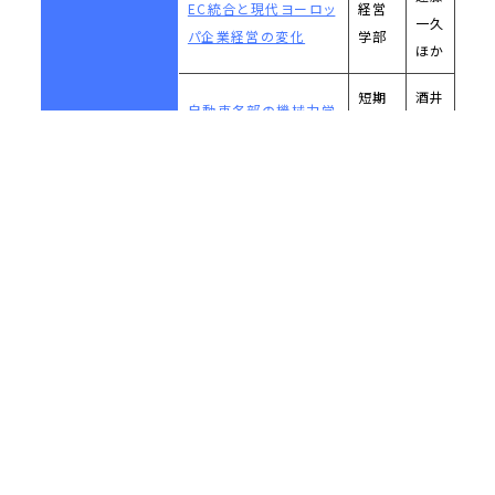
EC統合と現代ヨーロッ
経営
一久
パ企業経営の変化
学部
ほか
短期
酒井
自動車各部の機械力学
大学
秀男
的特性に関する研究
部
ほか
板東
アジアにおける都市の
経済
慧
発展と内部構造
学部
ほか
お問い合わせ
サイトマップ