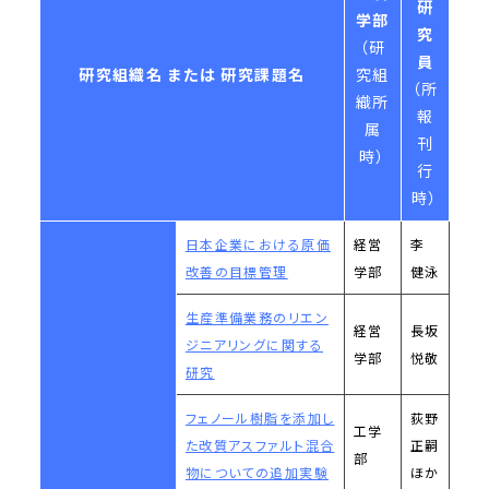
研
学部
究
（研
員
研究組織名 または 研究課題名
究組
（所
織所
報
属
刊
時）
行
時）
日本企業における原価
経営
李
改善の目標管理
学部
健泳
生産準備業務のリエン
経営
長坂
ジニアリングに関する
学部
悦敬
研究
フェノール樹脂を添加し
荻野
工学
た改質アスファルト混合
正嗣
部
物についての追加実験
ほか