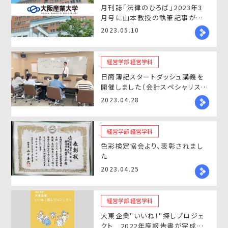
月刊誌「法律のひろば」2023年3
月号に山本教授の執筆記事が掲
載されました
2023.05.10
経営学部 経営学科
日商簿記スタートダッシュ講義を
開催しました（会計スペシャリスト
コース）
2023.04.28
経営学部 経営学科
色彩検定協会より、表彰されまし
た
2023.04.25
経営学部 経営学科
大東企業"いいね！"探しプロジェ
クト 2022年度報告書が完成し