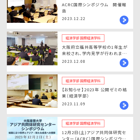
ACRC国際シンポジウム 開催報
告
2023.12.22
経済学部 国際経済学科
大阪府立福井高等学校の1年生が
来校され、学内見学が行われまし
た。
2023.12.08
経済学部 国際経済学科
【お知らせ】2023年 公開ゼミの結
果（経済学部）
2023.11.09
経済学部 国際経済学科
12月2日(土)アジア共同体研究セ
ンター（ACRC）国際シンポジウム