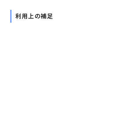
利用上の補足
・提供ライセンスに関する情報は、
Microsoft社のサイト
（英語版）
をご確認ください。
・教職員・在学生OneDriveの容量は、1ユーザあたり
100GBです。
※100GBを超過した場合は、読み取りのみとなり、新た
なファイルのアップロードや編集、同期ができませんので
ご注意ください。