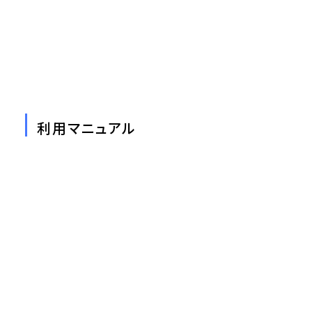
利用マニュアル
【PCでOfficeアプリの利用方法】
Officeアプリがインストール済の場合は、「【B】Officeア
プリにサインインする」のみ実施してください。
Officeアプリがインストールされていない場合は、「【A】
Officeアプリをインストールする」の後に「【B】Officeア
プリにサインインする」を実施してください。